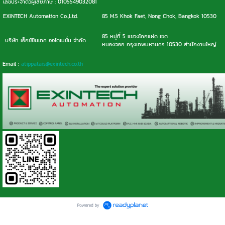
เลขประจำตัวผู้เสียภาษี : 0105549032081
EXINTECH Automation Co.,Ltd.
85 M.5 Khok Faet, Nong Chok, Bangkok 10530
85 หมู่ที่ 5 แขวงโคกแฝด เขต
บริษัท เอ็กซ์ซินเทค ออโตเมชั่น จำกัด
หนองจอก กรุงเทพมหานคร 10530 สำนักงานใหญ่
Email :
atippatais@exintech.co.th