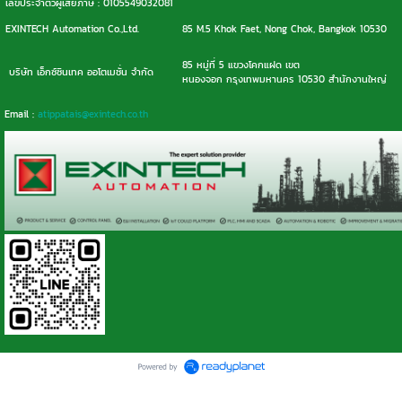
เลขประจำตัวผู้เสียภาษี : 0105549032081
EXINTECH Automation Co.,Ltd.
85 M.5 Khok Faet, Nong Chok, Bangkok 10530
85 หมู่ที่ 5 แขวงโคกแฝด เขต
บริษัท เอ็กซ์ซินเทค ออโตเมชั่น จำกัด
หนองจอก กรุงเทพมหานคร 10530 สำนักงานใหญ่
Email :
atippatais@exintech.co.th