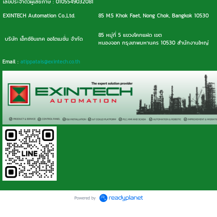
เลขประจำตัวผู้เสียภาษี : 0105549032081
EXINTECH Automation Co.,Ltd.
85 M.5 Khok Faet, Nong Chok, Bangkok 10530
85 หมู่ที่ 5 แขวงโคกแฝด เขต
บริษัท เอ็กซ์ซินเทค ออโตเมชั่น จำกัด
หนองจอก กรุงเทพมหานคร 10530 สำนักงานใหญ่
Email :
atippatais@exintech.co.th