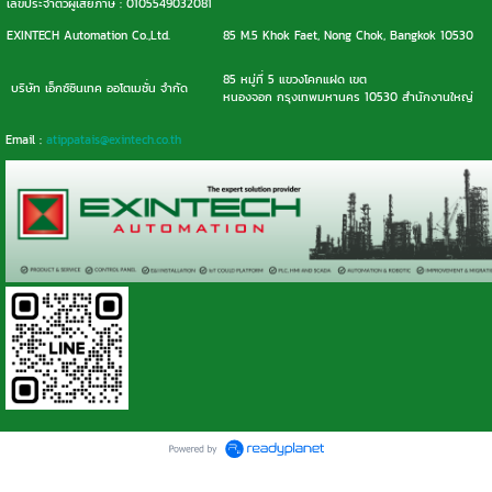
เลขประจำตัวผู้เสียภาษี : 0105549032081
EXINTECH Automation Co.,Ltd.
85 M.5 Khok Faet, Nong Chok, Bangkok 10530
85 หมู่ที่ 5 แขวงโคกแฝด เขต
บริษัท เอ็กซ์ซินเทค ออโตเมชั่น จำกัด
หนองจอก กรุงเทพมหานคร 10530 สำนักงานใหญ่
Email :
atippatais@exintech.co.th