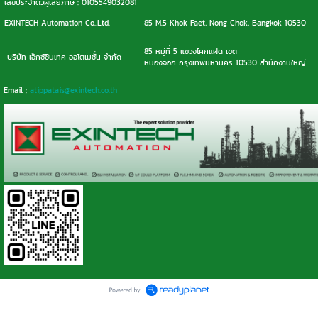
เลขประจำตัวผู้เสียภาษี : 0105549032081
EXINTECH Automation Co.,Ltd.
85 M.5 Khok Faet, Nong Chok, Bangkok 10530
85 หมู่ที่ 5 แขวงโคกแฝด เขต
บริษัท เอ็กซ์ซินเทค ออโตเมชั่น จำกัด
หนองจอก กรุงเทพมหานคร 10530 สำนักงานใหญ่
Email :
atippatais@exintech.co.th