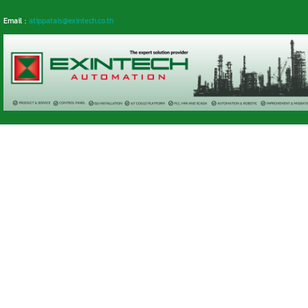
Email :
atippatais@exintech.co.th